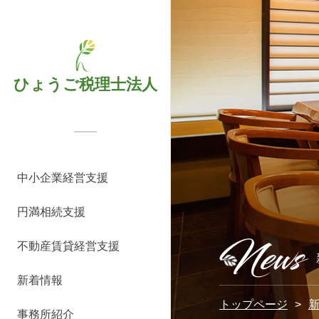
Skip
to
content
ひょうご税理士法人
基
コ
事
よ
選
相
料
名
相
相
事
よ
選
オ
サ
コ
事
よ
代
代
法
法
ス
中小企業経営支援
本
ン
例
く
ば
続
金
義
続
続
例
く
ば
ー
ー
ン
例
く
表
表
人
人
タ
サ
サ
紹
あ
れ
税
表
変
対
診
紹
あ
れ
ナ
ビ
サ
紹
あ
挨
プ
概
沿
ッ
円満相続支援
ー
ル
介
る
る
申
更・
策
断
介
る
る
ー
ス
ル
介
る
拶
ロ
要
革
フ
ビ
テ
質
５
告
相
コ
サ
質
4
向
の
テ
質
フ
紹
不動産賃貸経営支援
ス
ィ
問
つ
サ
続
ン
ー
問
つ
け
流
ィ
問
ィ
介
新着情報
ン
の
ー
手
サ
ビ
の
サ
れ
ン
ー
グ
理
ビ
続
ル
ス
理
ー
グ
ル
トップページ
事務所紹介
メ
由
ス
き
テ
由
ビ
サ