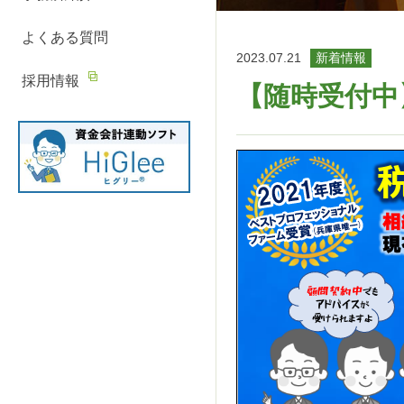
ニ
の
ィ
ス
ー
よくある質問
ュ
流
ン
ビ
2023.07.21
新着情報
ー
れ
グ
ス
採用情報
【随時受付中