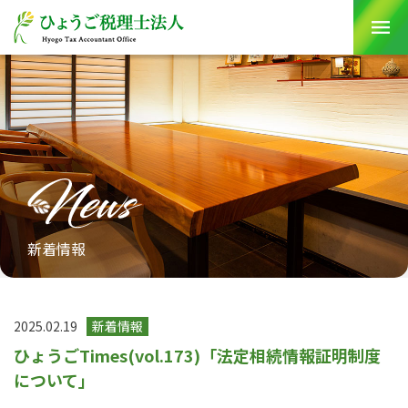
Skip
to
content
新着情報
2025.02.19
新着情報
ひょうごTimes(vol.173)「法定相続情報証明制度
について」