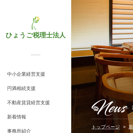
Skip
to
content
ひょうご税理士法人
基
コ
事
よ
選
相
料
名
相
相
事
よ
選
オ
サ
コ
事
よ
代
代
法
法
ス
中小企業経営支援
本
ン
例
く
ば
続
金
義
続
続
例
く
ば
ー
ー
ン
例
く
表
表
人
人
タ
サ
サ
紹
あ
れ
税
表
変
対
診
紹
あ
れ
ナ
ビ
サ
紹
あ
挨
プ
概
沿
ッ
円満相続支援
ー
ル
介
る
る
申
更・
策
断
介
る
る
ー
ス
ル
介
る
拶
ロ
要
革
フ
ビ
テ
質
５
告
相
コ
サ
質
4
向
の
テ
質
フ
紹
不動産賃貸経営支援
ス
ィ
問
つ
サ
続
ン
ー
問
つ
け
流
ィ
問
ィ
介
新着情報
ン
の
ー
手
サ
ビ
の
サ
れ
ン
ー
グ
理
ビ
続
ル
ス
理
ー
グ
ル
トップページ
事務所紹介
メ
由
ス
き
テ
由
ビ
サ