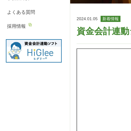
ニ
の
ィ
ス
ー
よくある質問
ュ
流
ン
ビ
2024.01.05
新着情報
ー
れ
グ
ス
採用情報
資金会計連動